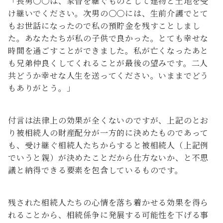
「長男〇〇は、家督を継ぐものとして建物と土地を受
け継いでください。次男の〇〇には、生前介護でとて
もお世話になったので私の預貯金を残すことしまし
た。あなたたちが私の子供で良かった。とても幸せな
時間を過ごすことができました。私が亡くなったあと
も兄弟仲良くしてくれることが最後の望みです。二人
共どうか幸せな人生を送ってください。いままでどう
もありがとう。」
付言は法律上の効果が全くないのですが、上記のとお
り被相続人の財産配分が一方的に決めたものであって
も、受け継ぐ相続人たちからすると被相続人（上記例
でいうと親）が決めたことだから仕方ないか、と不思
議と納得できる要素を包含しているものです。
残された相続人たちの心情を落ち着かせる効果を得ら
れることから、相続係争に発展する可能性を下げる事