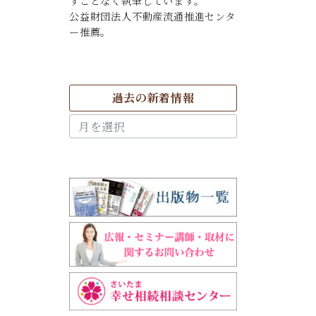
すことなく執筆しています。
公益財団法人不動産流通推進センタ
ー推薦。
過去の新着情報
過
去
の
新
着
情
報