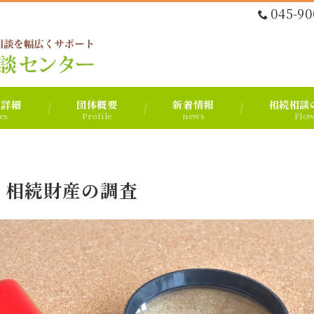
045-90
ス詳細
団体概要
新着情報
相続相談
es
Profile
news
Flo
相続財産の調査